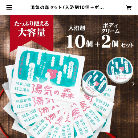
湯気の森セット（入浴剤10個＋ボディ
ークリーム2個） | yugenomori