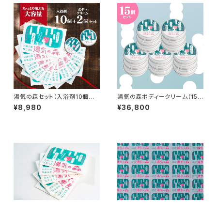
湯気の森セット（入浴剤10個＋
湯気の森ボディークリーム（15
ボディークリーム2個）
個）
¥8,980
¥36,800