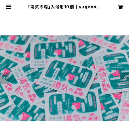
「湯気の森」入浴剤10個 | yugenom
ori