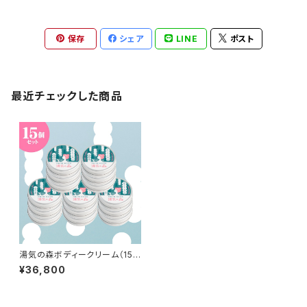
保存
シェア
LINE
ポスト
最近チェックした商品
湯気の森ボディークリーム（15
個）
¥36,800