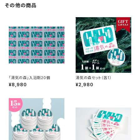
その他の商品
「湯気の森」入浴剤20個
湯気の森セット（各1）
¥8,980
¥2,980